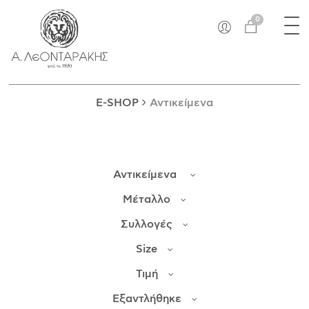
×
Tog
EN
0
nav
E-SHOP
ΜΟΝΑΔΙΚΆ
ΔΑΚΤΥΛΊΔΙΑ
E-SHOP
Αντικείμενα
ΠΑΝΤΑΝΤΊΦ
ΚΟΛΙΈ
ΒΡΑΧΙΌΛΙΑ
Αντικείμενα
ΚΑΡΦΊΤΣΕΣ
ΣΤΑΥΡΟΊ
Μέταλλο
ΝΟΜΊΣΜΑΤΑ
Συλλογές
ΣΚΟΥΛΑΡΊΚΙΑ
Size
ΜΑΝΙΚΕΤΌΚΟΥΜΠΑ
ΓΟΎΡΙΑ
Τιμή
ΑΝΤΙΚΕΊΜΕΝΑ
Εξαντλήθηκε