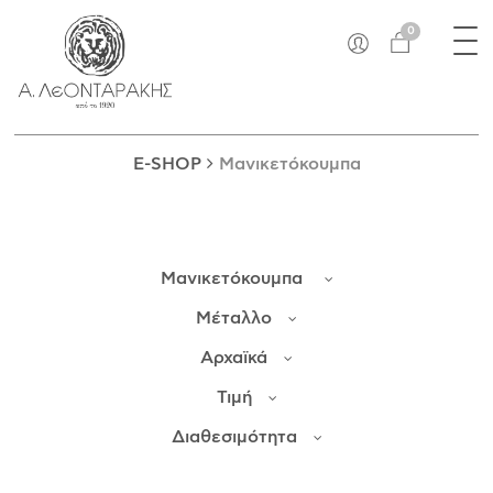
×
Tog
EN
0
nav
E-SHOP
ΜΟΝΑΔΙΚΆ
ΔΑΚΤΥΛΊΔΙΑ
E-SHOP
Μανικετόκουμπα
ΠΑΝΤΑΝΤΊΦ
ΚΟΛΙΈ
ΒΡΑΧΙΌΛΙΑ
Μανικετόκουμπα
ΚΑΡΦΊΤΣΕΣ
ΣΤΑΥΡΟΊ
Μέταλλο
ΝΟΜΊΣΜΑΤΑ
Αρχαϊκά
ΣΚΟΥΛΑΡΊΚΙΑ
Τιμή
ΜΑΝΙΚΕΤΌΚΟΥΜΠΑ
ΓΟΎΡΙΑ
Διαθεσιμότητα
ΑΝΤΙΚΕΊΜΕΝΑ