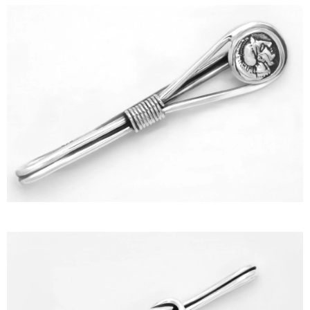
ΙΣΤΟΡΊΑ
Η ΣΧΕΔΙΆΣΤΡΙΑ
ΤΙ ΣΗΜΑΊΝΕΙ ΤΟ ΚΌΣΜΗΜΑ ΓΙΑ ΜΑΣ ;
ΚΑΤΑΣΤΉΜΑΤΑ
ΔΗΜΟΣΙΕΎΣΕΙΣ
ΕΠΙΚΟΙΝΩΝΊΑ
Ο ΛΟΓΑΡΙΑΣΜΌΣ ΜΟΥ
ΚΑΛΆΘΙ ΑΓΟΡΏΝ
ΑΠΟΣΤΟΛΈΣ/ΕΠΙΣΤΡΟΦΈΣ
ΠΟΛΙΤΙΚΉ ΑΠΟΡΡΉΤΟΥ
ΌΡΟΙ ΥΠΗΡΕΣΙΏΝ