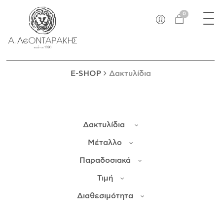
×
Tog
EN
0
nav
E-SHOP
ΜΟΝΑΔΙΚΆ
ΔΑΚΤΥΛΊΔΙΑ
E-SHOP
Δακτυλίδια
ΠΑΝΤΑΝΤΊΦ
ΚΟΛΙΈ
ΒΡΑΧΙΌΛΙΑ
Δακτυλίδια
ΚΑΡΦΊΤΣΕΣ
ΣΤΑΥΡΟΊ
Μέταλλο
ΝΟΜΊΣΜΑΤΑ
Παραδοσιακά
ΣΚΟΥΛΑΡΊΚΙΑ
Τιμή
ΜΑΝΙΚΕΤΌΚΟΥΜΠΑ
ΓΟΎΡΙΑ
Διαθεσιμότητα
ΑΝΤΙΚΕΊΜΕΝΑ