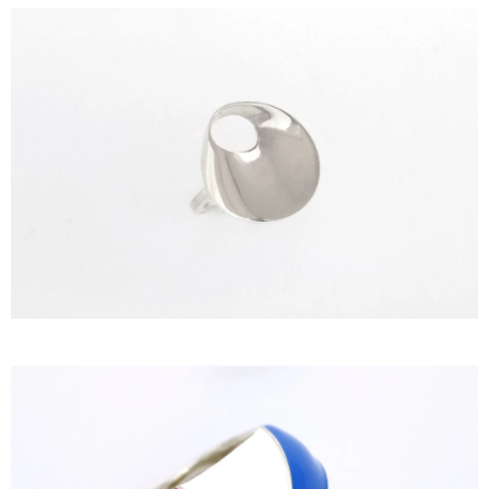
ΙΣΤΟΡΊΑ
Η ΣΧΕΔΙΆΣΤΡΙΑ
ΤΙ ΣΗΜΑΊΝΕΙ ΤΟ ΚΌΣΜΗΜΑ ΓΙΑ ΜΑΣ ;
ΚΑΤΑΣΤΉΜΑΤΑ
ΔΗΜΟΣΙΕΎΣΕΙΣ
ΕΠΙΚΟΙΝΩΝΊΑ
Ο ΛΟΓΑΡΙΑΣΜΌΣ ΜΟΥ
ΚΑΛΆΘΙ ΑΓΟΡΏΝ
ΑΠΟΣΤΟΛΈΣ/ΕΠΙΣΤΡΟΦΈΣ
ΠΟΛΙΤΙΚΉ ΑΠΟΡΡΉΤΟΥ
ΌΡΟΙ ΥΠΗΡΕΣΙΏΝ