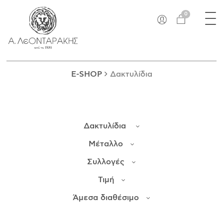
×
Tog
EN
0
nav
E-SHOP
ΜΟΝΑΔΙΚΆ
ΔΑΚΤΥΛΊΔΙΑ
E-SHOP
Δακτυλίδια
ΠΑΝΤΑΝΤΊΦ
ΚΟΛΙΈ
ΒΡΑΧΙΌΛΙΑ
Δακτυλίδια
ΚΑΡΦΊΤΣΕΣ
ΣΤΑΥΡΟΊ
Μέταλλο
ΝΟΜΊΣΜΑΤΑ
Συλλογές
ΣΚΟΥΛΑΡΊΚΙΑ
Τιμή
ΜΑΝΙΚΕΤΌΚΟΥΜΠΑ
ΓΟΎΡΙΑ
Άμεσα διαθέσιμο
ΑΝΤΙΚΕΊΜΕΝΑ