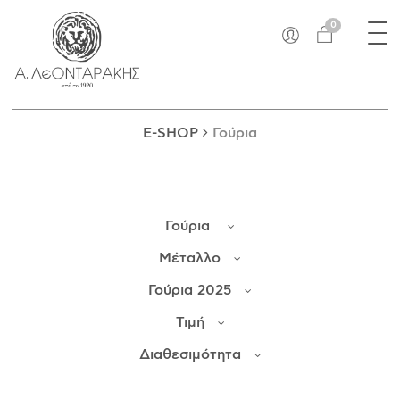
×
Tog
EN
0
nav
E-SHOP
ΜΟΝΑΔΙΚΆ
ΔΑΚΤΥΛΊΔΙΑ
E-SHOP
Γούρια
ΠΑΝΤΑΝΤΊΦ
ΚΟΛΙΈ
ΒΡΑΧΙΌΛΙΑ
Γούρια
ΚΑΡΦΊΤΣΕΣ
ΣΤΑΥΡΟΊ
Μέταλλο
ΝΟΜΊΣΜΑΤΑ
Γούρια 2025
ΣΚΟΥΛΑΡΊΚΙΑ
Τιμή
ΜΑΝΙΚΕΤΌΚΟΥΜΠΑ
ΓΟΎΡΙΑ
Διαθεσιμότητα
ΑΝΤΙΚΕΊΜΕΝΑ