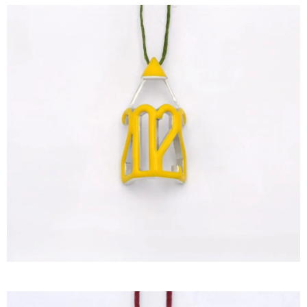
ΙΣΤΟΡΊΑ
Η ΣΧΕΔΙΆΣΤΡΙΑ
ΤΙ ΣΗΜΑΊΝΕΙ ΤΟ ΚΌΣΜΗΜΑ ΓΙΑ ΜΑΣ ;
ΚΑΤΑΣΤΉΜΑΤΑ
ΔΗΜΟΣΙΕΎΣΕΙΣ
ΕΠΙΚΟΙΝΩΝΊΑ
Ο ΛΟΓΑΡΙΑΣΜΌΣ ΜΟΥ
ΚΑΛΆΘΙ ΑΓΟΡΏΝ
ΑΠΟΣΤΟΛΈΣ/ΕΠΙΣΤΡΟΦΈΣ
ΠΟΛΙΤΙΚΉ ΑΠΟΡΡΉΤΟΥ
ΌΡΟΙ ΥΠΗΡΕΣΙΏΝ