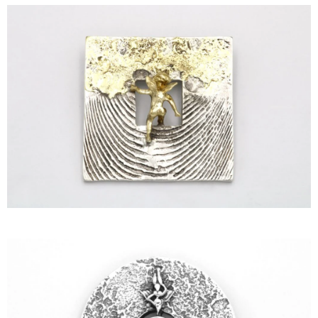
ΙΣΤΟΡΊΑ
Η ΣΧΕΔΙΆΣΤΡΙΑ
ΤΙ ΣΗΜΑΊΝΕΙ ΤΟ ΚΌΣΜΗΜΑ ΓΙΑ ΜΑΣ ;
ΚΑΤΑΣΤΉΜΑΤΑ
ΔΗΜΟΣΙΕΎΣΕΙΣ
ΕΠΙΚΟΙΝΩΝΊΑ
Ο ΛΟΓΑΡΙΑΣΜΌΣ ΜΟΥ
ΚΑΛΆΘΙ ΑΓΟΡΏΝ
ΑΠΟΣΤΟΛΈΣ/ΕΠΙΣΤΡΟΦΈΣ
ΠΟΛΙΤΙΚΉ ΑΠΟΡΡΉΤΟΥ
ΌΡΟΙ ΥΠΗΡΕΣΙΏΝ