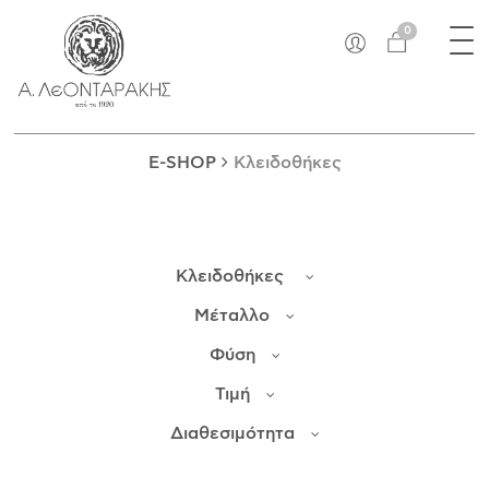
×
Tog
EN
0
nav
E-SHOP
ΜΟΝΑΔΙΚΆ
ΔΑΚΤΥΛΊΔΙΑ
E-SHOP
Κλειδοθήκες
ΠΑΝΤΑΝΤΊΦ
ΚΟΛΙΈ
ΒΡΑΧΙΌΛΙΑ
Κλειδοθήκες
ΚΑΡΦΊΤΣΕΣ
ΣΤΑΥΡΟΊ
Μέταλλο
ΝΟΜΊΣΜΑΤΑ
Φύση
ΣΚΟΥΛΑΡΊΚΙΑ
Τιμή
ΜΑΝΙΚΕΤΌΚΟΥΜΠΑ
ΓΟΎΡΙΑ
Διαθεσιμότητα
ΑΝΤΙΚΕΊΜΕΝΑ