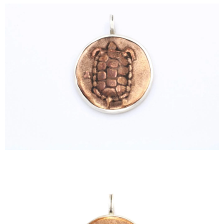
ΙΣΤΟΡΊΑ
Η ΣΧΕΔΙΆΣΤΡΙΑ
ΤΙ ΣΗΜΑΊΝΕΙ ΤΟ ΚΌΣΜΗΜΑ ΓΙΑ ΜΑΣ ;
ΚΑΤΑΣΤΉΜΑΤΑ
ΔΗΜΟΣΙΕΎΣΕΙΣ
ΕΠΙΚΟΙΝΩΝΊΑ
Ο ΛΟΓΑΡΙΑΣΜΌΣ ΜΟΥ
ΚΑΛΆΘΙ ΑΓΟΡΏΝ
ΑΠΟΣΤΟΛΈΣ/ΕΠΙΣΤΡΟΦΈΣ
ΠΟΛΙΤΙΚΉ ΑΠΟΡΡΉΤΟΥ
ΌΡΟΙ ΥΠΗΡΕΣΙΏΝ