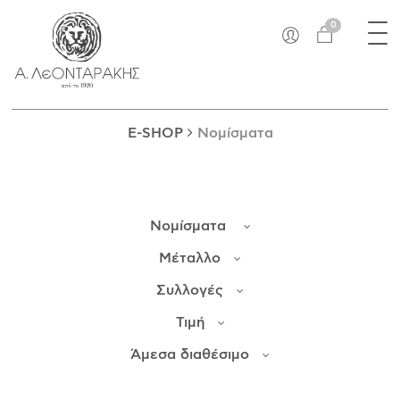
×
Tog
EN
0
nav
E-SHOP
ΜΟΝΑΔΙΚΆ
ΔΑΚΤΥΛΊΔΙΑ
E-SHOP
Νομίσματα
ΠΑΝΤΑΝΤΊΦ
ΚΟΛΙΈ
ΒΡΑΧΙΌΛΙΑ
Νομίσματα
ΚΑΡΦΊΤΣΕΣ
ΣΤΑΥΡΟΊ
Μέταλλο
ΝΟΜΊΣΜΑΤΑ
Συλλογές
ΣΚΟΥΛΑΡΊΚΙΑ
Τιμή
ΜΑΝΙΚΕΤΌΚΟΥΜΠΑ
ΓΟΎΡΙΑ
Άμεσα διαθέσιμο
ΑΝΤΙΚΕΊΜΕΝΑ