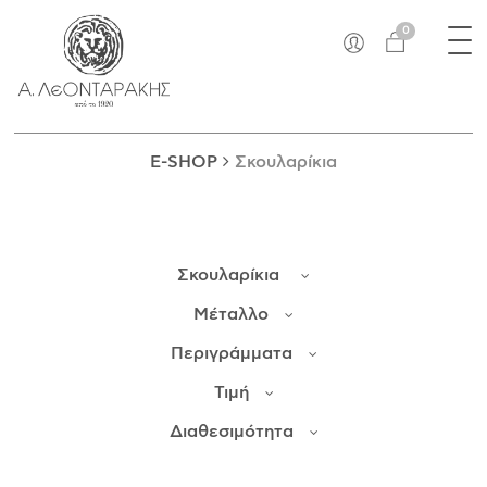
×
Tog
EN
0
nav
E-SHOP
ΜΟΝΑΔΙΚΆ
ΔΑΚΤΥΛΊΔΙΑ
E-SHOP
Σκουλαρίκια
ΠΑΝΤΑΝΤΊΦ
ΚΟΛΙΈ
ΒΡΑΧΙΌΛΙΑ
Σκουλαρίκια
ΚΑΡΦΊΤΣΕΣ
ΣΤΑΥΡΟΊ
Μέταλλο
ΝΟΜΊΣΜΑΤΑ
Περιγράμματα
ΣΚΟΥΛΑΡΊΚΙΑ
Τιμή
ΜΑΝΙΚΕΤΌΚΟΥΜΠΑ
ΓΟΎΡΙΑ
Διαθεσιμότητα
ΑΝΤΙΚΕΊΜΕΝΑ