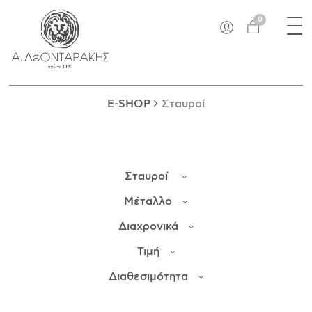
×
Tog
EN
0
nav
E-SHOP
ΜΟΝΑΔΙΚΆ
ΔΑΚΤΥΛΊΔΙΑ
E-SHOP
Σταυροί
ΠΑΝΤΑΝΤΊΦ
ΚΟΛΙΈ
ΒΡΑΧΙΌΛΙΑ
Σταυροί
ΚΑΡΦΊΤΣΕΣ
ΣΤΑΥΡΟΊ
Μέταλλο
ΝΟΜΊΣΜΑΤΑ
Διαχρονικά
ΣΚΟΥΛΑΡΊΚΙΑ
Τιμή
ΜΑΝΙΚΕΤΌΚΟΥΜΠΑ
ΓΟΎΡΙΑ
Διαθεσιμότητα
ΑΝΤΙΚΕΊΜΕΝΑ