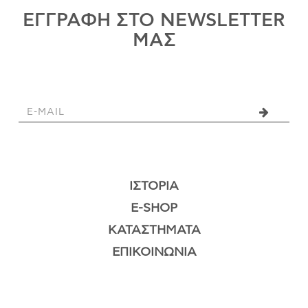
ΕΓΓΡΑΦΗ ΣΤΟ NEWSLETTER
ΙΣΤΟΡΊΑ
ΜΑΣ
Η ΣΧΕΔΙΆΣΤΡΙΑ
ΤΙ ΣΗΜΑΊΝΕΙ ΤΟ ΚΌΣΜΗΜΑ ΓΙΑ ΜΑΣ ;
ΚΑΤΑΣΤΉΜΑΤΑ
ΔΗΜΟΣΙΕΎΣΕΙΣ
ΕΠΙΚΟΙΝΩΝΊΑ
Ο ΛΟΓΑΡΙΑΣΜΌΣ ΜΟΥ
ΙΣΤΟΡΊΑ
ΚΑΛΆΘΙ ΑΓΟΡΏΝ
E-SHOP
ΚΑΤΑΣΤΉΜΑΤΑ
ΕΠΙΚΟΙΝΩΝΊΑ
ΑΠΟΣΤΟΛΈΣ/ΕΠΙΣΤΡΟΦΈΣ
ΠΟΛΙΤΙΚΉ ΑΠΟΡΡΉΤΟΥ
ΌΡΟΙ ΥΠΗΡΕΣΙΏΝ