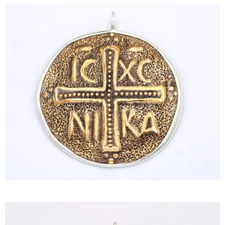
ΙΣΤΟΡΊΑ
Η ΣΧΕΔΙΆΣΤΡΙΑ
ΤΙ ΣΗΜΑΊΝΕΙ ΤΟ ΚΌΣΜΗΜΑ ΓΙΑ ΜΑΣ ;
ΚΑΤΑΣΤΉΜΑΤΑ
ΔΗΜΟΣΙΕΎΣΕΙΣ
ΕΠΙΚΟΙΝΩΝΊΑ
Ο ΛΟΓΑΡΙΑΣΜΌΣ ΜΟΥ
ΚΑΛΆΘΙ ΑΓΟΡΏΝ
ΑΠΟΣΤΟΛΈΣ/ΕΠΙΣΤΡΟΦΈΣ
ΠΟΛΙΤΙΚΉ ΑΠΟΡΡΉΤΟΥ
ΌΡΟΙ ΥΠΗΡΕΣΙΏΝ