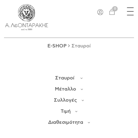
×
Tog
EN
0
nav
E-SHOP
ΜΟΝΑΔΙΚΆ
ΔΑΚΤΥΛΊΔΙΑ
E-SHOP
Σταυροί
ΠΑΝΤΑΝΤΊΦ
ΚΟΛΙΈ
ΒΡΑΧΙΌΛΙΑ
Σταυροί
ΚΑΡΦΊΤΣΕΣ
ΣΤΑΥΡΟΊ
Μέταλλο
ΝΟΜΊΣΜΑΤΑ
Συλλογές
ΣΚΟΥΛΑΡΊΚΙΑ
Τιμή
ΜΑΝΙΚΕΤΌΚΟΥΜΠΑ
ΓΟΎΡΙΑ
Διαθεσιμότητα
ΑΝΤΙΚΕΊΜΕΝΑ