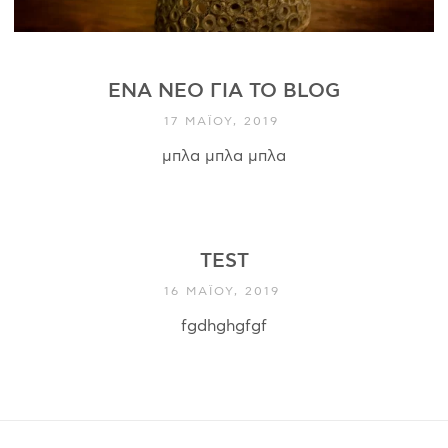
ΈΝΑ ΝΈΟ ΓΙΑ ΤΟ BLOG
17 ΜΑΪ́ΟΥ, 2019
μπλα μπλα μπλα
TEST
16 ΜΑΪ́ΟΥ, 2019
fgdhghgfgf