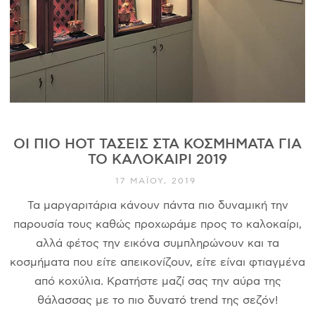
ΙΣΤΟΡΊΑ
Η ΣΧΕΔΙΆΣΤΡΙΑ
ΤΙ ΣΗΜΑΊΝΕΙ ΤΟ ΚΌΣΜΗΜΑ ΓΙΑ ΜΑΣ ;
ΚΑΤΑΣΤΉΜΑΤΑ
ΔΗΜΟΣΙΕΎΣΕΙΣ
ΕΠΙΚΟΙΝΩΝΊΑ
ΟΙ ΠΙΟ HOT ΤΆΣΕΙΣ ΣΤΑ ΚΟΣΜΉΜΑΤΑ ΓΙΑ
ΤΟ ΚΑΛΟΚΑΊΡΙ 2019
17 ΜΑΪ́ΟΥ, 2019
Ο ΛΟΓΑΡΙΑΣΜΌΣ ΜΟΥ
Τα μαργαριτάρια κάνουν πάντα πιο δυναμική την
ΚΑΛΆΘΙ ΑΓΟΡΏΝ
παρουσία τους καθώς προχωράμε προς το καλοκαίρι,
αλλά φέτος την εικόνα συμπληρώνουν και τα
κοσμήματα που είτε απεικονίζουν, είτε είναι φτιαγμένα
ΑΠΟΣΤΟΛΈΣ/ΕΠΙΣΤΡΟΦΈΣ
από κοχύλια. Κρατήστε μαζί σας την αύρα της
ΠΟΛΙΤΙΚΉ ΑΠΟΡΡΉΤΟΥ
θάλασσας με το πιο δυνατό trend της σεζόν!
ΌΡΟΙ ΥΠΗΡΕΣΙΏΝ