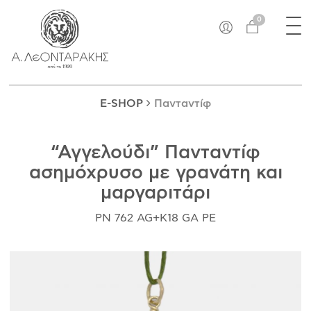
×
Tog
EN
0
nav
E-SHOP
ΜΟΝΑΔΙΚΆ
ΔΑΚΤΥΛΊΔΙΑ
E-SHOP
Πανταντίφ
ΠΑΝΤΑΝΤΊΦ
ΚΟΛΙΈ
“Αγγελούδι” Πανταντίφ
ΒΡΑΧΙΌΛΙΑ
ασημόχρυσο με γρανάτη και
ΚΑΡΦΊΤΣΕΣ
μαργαριτάρι
ΣΤΑΥΡΟΊ
ΝΟΜΊΣΜΑΤΑ
PN 762 AG+K18 GA PE
ΣΚΟΥΛΑΡΊΚΙΑ
ΜΑΝΙΚΕΤΌΚΟΥΜΠΑ
ΓΟΎΡΙΑ
ΑΝΤΙΚΕΊΜΕΝΑ