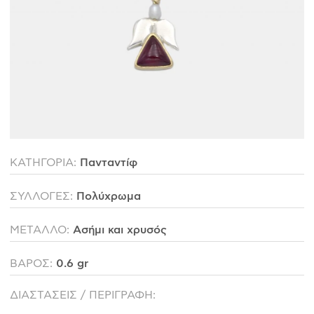
ΙΣΤΟΡΊΑ
Η ΣΧΕΔΙΆΣΤΡΙΑ
ΤΙ ΣΗΜΑΊΝΕΙ ΤΟ ΚΌΣΜΗΜΑ ΓΙΑ ΜΑΣ ;
ΚΑΤΑΣΤΉΜΑΤΑ
ΔΗΜΟΣΙΕΎΣΕΙΣ
ΕΠΙΚΟΙΝΩΝΊΑ
ΚΑΤΗΓΟΡΙΑ:
Πανταντίφ
Ο ΛΟΓΑΡΙΑΣΜΌΣ ΜΟΥ
ΣΥΛΛΟΓΕΣ:
Πολύχρωμα
ΚΑΛΆΘΙ ΑΓΟΡΏΝ
ΜΕΤΑΛΛΟ:
Ασήμι και χρυσός
ΒΑΡΟΣ:
0.6 gr
ΑΠΟΣΤΟΛΈΣ/ΕΠΙΣΤΡΟΦΈΣ
ΠΟΛΙΤΙΚΉ ΑΠΟΡΡΉΤΟΥ
ΔΙΑΣΤΑΣΕΙΣ / ΠΕΡΙΓΡΑΦΗ:
ΌΡΟΙ ΥΠΗΡΕΣΙΏΝ