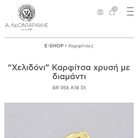
×
Tog
EN
0
nav
E-SHOP
ΜΟΝΑΔΙΚΆ
ΔΑΚΤΥΛΊΔΙΑ
E-SHOP
Καρφίτσες
ΠΑΝΤΑΝΤΊΦ
ΚΟΛΙΈ
“Χελιδόνι” Καρφίτσα χρυσή με
ΒΡΑΧΙΌΛΙΑ
διαμάντι
ΚΑΡΦΊΤΣΕΣ
ΣΤΑΥΡΟΊ
BR 056 K18 DI
ΝΟΜΊΣΜΑΤΑ
ΣΚΟΥΛΑΡΊΚΙΑ
ΜΑΝΙΚΕΤΌΚΟΥΜΠΑ
ΓΟΎΡΙΑ
ΑΝΤΙΚΕΊΜΕΝΑ