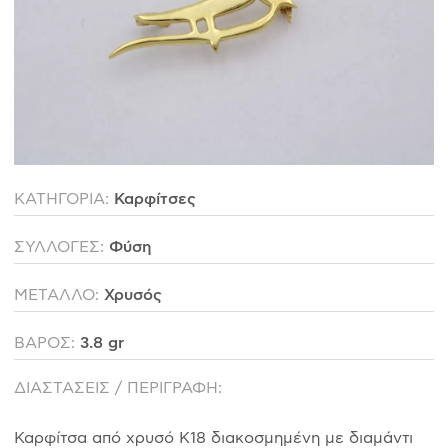
ΙΣΤΟΡΊΑ
Η ΣΧΕΔΙΆΣΤΡΙΑ
ΤΙ ΣΗΜΑΊΝΕΙ ΤΟ ΚΌΣΜΗΜΑ ΓΙΑ ΜΑΣ ;
ΚΑΤΑΣΤΉΜΑΤΑ
ΔΗΜΟΣΙΕΎΣΕΙΣ
ΕΠΙΚΟΙΝΩΝΊΑ
ΚΑΤΗΓΟΡΙΑ:
Καρφίτσες
ΣΥΛΛΟΓΕΣ:
Φύση
Ο ΛΟΓΑΡΙΑΣΜΌΣ ΜΟΥ
ΜΕΤΑΛΛΟ:
Χρυσός
ΚΑΛΆΘΙ ΑΓΟΡΏΝ
ΒΑΡΟΣ:
3.8 gr
ΑΠΟΣΤΟΛΈΣ/ΕΠΙΣΤΡΟΦΈΣ
ΔΙΑΣΤΑΣΕΙΣ / ΠΕΡΙΓΡΑΦΗ:
ΠΟΛΙΤΙΚΉ ΑΠΟΡΡΉΤΟΥ
Καρφίτσα από χρυσό Κ18 διακοσμημένη με διαμάντι
ΌΡΟΙ ΥΠΗΡΕΣΙΏΝ