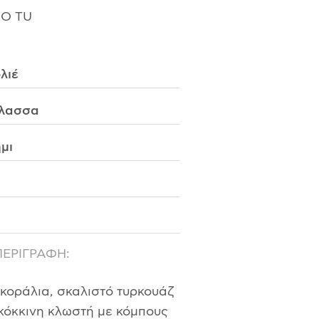
CO TU
λιέ
λασσα
μι
ΠΕΡΙΓΡΑΦΗ:
 κοράλια, σκαλιστό τυρκουάζ
κόκκινη κλωστή με κόμπους