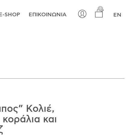
×
0
E-SHOP
ΕΠΙΚΟΙΝΩΝΊΑ
EN
πος” Κολιέ,
 κοράλια και
ζ