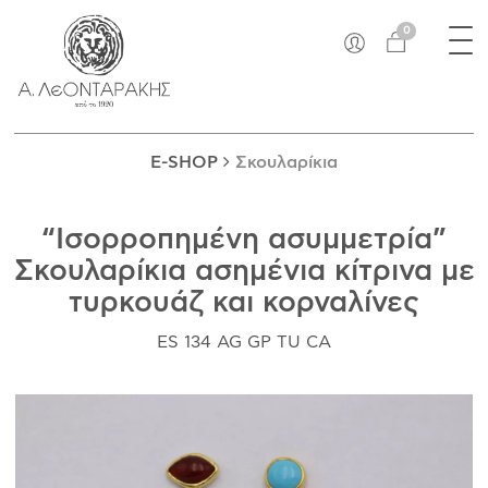
×
Tog
EN
0
nav
E-SHOP
ΜΟΝΑΔΙΚΆ
ΔΑΚΤΥΛΊΔΙΑ
E-SHOP
Σκουλαρίκια
ΠΑΝΤΑΝΤΊΦ
ΚΟΛΙΈ
“Ισορροπημένη ασυμμετρία”
ΒΡΑΧΙΌΛΙΑ
Σκουλαρίκια ασημένια κίτρινα με
ΚΑΡΦΊΤΣΕΣ
τυρκουάζ και κορναλίνες
ΣΤΑΥΡΟΊ
ΝΟΜΊΣΜΑΤΑ
ES 134 AG GP TU CA
ΣΚΟΥΛΑΡΊΚΙΑ
ΜΑΝΙΚΕΤΌΚΟΥΜΠΑ
ΓΟΎΡΙΑ
ΑΝΤΙΚΕΊΜΕΝΑ