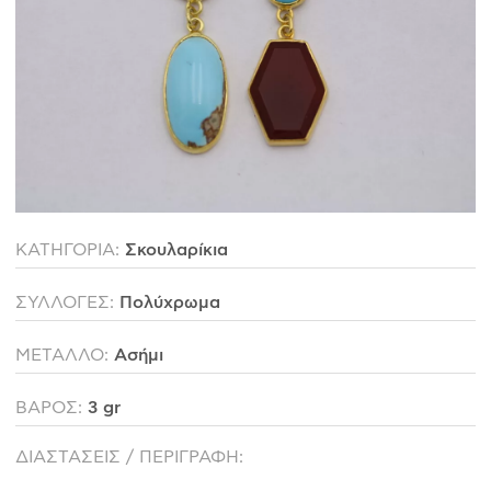
ΙΣΤΟΡΊΑ
Η ΣΧΕΔΙΆΣΤΡΙΑ
ΤΙ ΣΗΜΑΊΝΕΙ ΤΟ ΚΌΣΜΗΜΑ ΓΙΑ ΜΑΣ ;
ΚΑΤΑΣΤΉΜΑΤΑ
ΔΗΜΟΣΙΕΎΣΕΙΣ
ΕΠΙΚΟΙΝΩΝΊΑ
ΚΑΤΗΓΟΡΙΑ:
Σκουλαρίκια
Ο ΛΟΓΑΡΙΑΣΜΌΣ ΜΟΥ
ΣΥΛΛΟΓΕΣ:
Πολύχρωμα
ΚΑΛΆΘΙ ΑΓΟΡΏΝ
ΜΕΤΑΛΛΟ:
Ασήμι
ΒΑΡΟΣ:
3 gr
ΑΠΟΣΤΟΛΈΣ/ΕΠΙΣΤΡΟΦΈΣ
ΠΟΛΙΤΙΚΉ ΑΠΟΡΡΉΤΟΥ
ΔΙΑΣΤΑΣΕΙΣ / ΠΕΡΙΓΡΑΦΗ:
ΌΡΟΙ ΥΠΗΡΕΣΙΏΝ