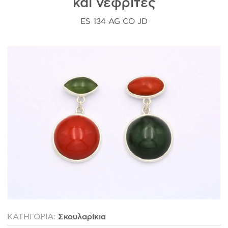
και νεφρίτες
ES 134 AG CO JD
ΙΣΤΟΡΊΑ
Η ΣΧΕΔΙΆΣΤΡΙΑ
ΤΙ ΣΗΜΑΊΝΕΙ ΤΟ ΚΌΣΜΗΜΑ ΓΙΑ ΜΑΣ ;
ΚΑΤΑΣΤΉΜΑΤΑ
ΔΗΜΟΣΙΕΎΣΕΙΣ
ΕΠΙΚΟΙΝΩΝΊΑ
Ο ΛΟΓΑΡΙΑΣΜΌΣ ΜΟΥ
ΚΑΛΆΘΙ ΑΓΟΡΏΝ
ΑΠΟΣΤΟΛΈΣ/ΕΠΙΣΤΡΟΦΈΣ
ΠΟΛΙΤΙΚΉ ΑΠΟΡΡΉΤΟΥ
ΚΑΤΗΓΟΡΙΑ:
Σκουλαρίκια
ΌΡΟΙ ΥΠΗΡΕΣΙΏΝ