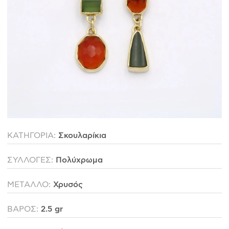
ΙΣΤΟΡΊΑ
Η ΣΧΕΔΙΆΣΤΡΙΑ
ΤΙ ΣΗΜΑΊΝΕΙ ΤΟ ΚΌΣΜΗΜΑ ΓΙΑ ΜΑΣ ;
ΚΑΤΑΣΤΉΜΑΤΑ
ΔΗΜΟΣΙΕΎΣΕΙΣ
ΕΠΙΚΟΙΝΩΝΊΑ
ΚΑΤΗΓΟΡΙΑ:
Σκουλαρίκια
Ο ΛΟΓΑΡΙΑΣΜΌΣ ΜΟΥ
ΚΑΛΆΘΙ ΑΓΟΡΏΝ
ΣΥΛΛΟΓΕΣ:
Πολύχρωμα
ΜΕΤΑΛΛΟ:
Χρυσός
ΑΠΟΣΤΟΛΈΣ/ΕΠΙΣΤΡΟΦΈΣ
ΒΑΡΟΣ:
2.5 gr
ΠΟΛΙΤΙΚΉ ΑΠΟΡΡΉΤΟΥ
ΌΡΟΙ ΥΠΗΡΕΣΙΏΝ