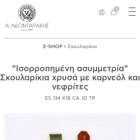
×
Tog
EN
0
nav
E-SHOP
ΜΟΝΑΔΙΚΆ
ΔΑΚΤΥΛΊΔΙΑ
E-SHOP
Σκουλαρίκια
ΠΑΝΤΑΝΤΊΦ
ΚΟΛΙΈ
“Ισορροπημένη ασυμμετρία”
ΒΡΑΧΙΌΛΙΑ
Σκουλαρίκια χρυσά με καρνεόλ και
ΚΑΡΦΊΤΣΕΣ
νεφρίτες
ΣΤΑΥΡΟΊ
ΝΟΜΊΣΜΑΤΑ
ES 134 K18 CA JD TR
ΣΚΟΥΛΑΡΊΚΙΑ
ΜΑΝΙΚΕΤΌΚΟΥΜΠΑ
ΓΟΎΡΙΑ
ΑΝΤΙΚΕΊΜΕΝΑ