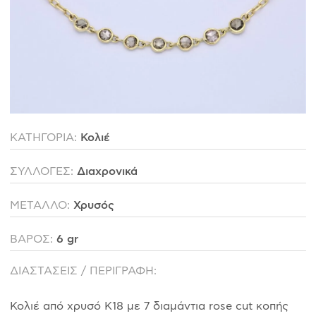
ΙΣΤΟΡΊΑ
Η ΣΧΕΔΙΆΣΤΡΙΑ
ΤΙ ΣΗΜΑΊΝΕΙ ΤΟ ΚΌΣΜΗΜΑ ΓΙΑ ΜΑΣ ;
ΚΑΤΑΣΤΉΜΑΤΑ
ΔΗΜΟΣΙΕΎΣΕΙΣ
ΕΠΙΚΟΙΝΩΝΊΑ
ΚΑΤΗΓΟΡΙΑ:
Κολιέ
ΣΥΛΛΟΓΕΣ:
Διαχρονικά
Ο ΛΟΓΑΡΙΑΣΜΌΣ ΜΟΥ
ΜΕΤΑΛΛΟ:
Χρυσός
ΚΑΛΆΘΙ ΑΓΟΡΏΝ
ΒΑΡΟΣ:
6 gr
ΑΠΟΣΤΟΛΈΣ/ΕΠΙΣΤΡΟΦΈΣ
ΔΙΑΣΤΑΣΕΙΣ / ΠΕΡΙΓΡΑΦΗ:
ΠΟΛΙΤΙΚΉ ΑΠΟΡΡΉΤΟΥ
Κολιέ από χρυσό Κ18 με 7 διαμάντια rose cut κοπής
ΌΡΟΙ ΥΠΗΡΕΣΙΏΝ