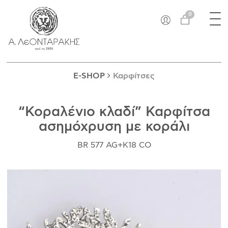
×
Tog
EN
0
nav
E-SHOP
ΜΟΝΑΔΙΚΆ
ΔΑΚΤΥΛΊΔΙΑ
E-SHOP
Καρφίτσες
ΠΑΝΤΑΝΤΊΦ
ΚΟΛΙΈ
“Κοραλένιο κλαδί” Καρφίτσα
ΒΡΑΧΙΌΛΙΑ
ασημόχρυση με κοράλι
ΚΑΡΦΊΤΣΕΣ
ΣΤΑΥΡΟΊ
BR 577 AG+K18 CO
ΝΟΜΊΣΜΑΤΑ
ΣΚΟΥΛΑΡΊΚΙΑ
ΜΑΝΙΚΕΤΌΚΟΥΜΠΑ
ΓΟΎΡΙΑ
ΑΝΤΙΚΕΊΜΕΝΑ