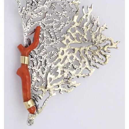
ΙΣΤΟΡΊΑ
Η ΣΧΕΔΙΆΣΤΡΙΑ
ΤΙ ΣΗΜΑΊΝΕΙ ΤΟ ΚΌΣΜΗΜΑ ΓΙΑ ΜΑΣ ;
ΚΑΤΑΣΤΉΜΑΤΑ
ΔΗΜΟΣΙΕΎΣΕΙΣ
ΕΠΙΚΟΙΝΩΝΊΑ
Ο ΛΟΓΑΡΙΑΣΜΌΣ ΜΟΥ
ΚΑΛΆΘΙ ΑΓΟΡΏΝ
ΑΠΟΣΤΟΛΈΣ/ΕΠΙΣΤΡΟΦΈΣ
ΠΟΛΙΤΙΚΉ ΑΠΟΡΡΉΤΟΥ
ΌΡΟΙ ΥΠΗΡΕΣΙΏΝ