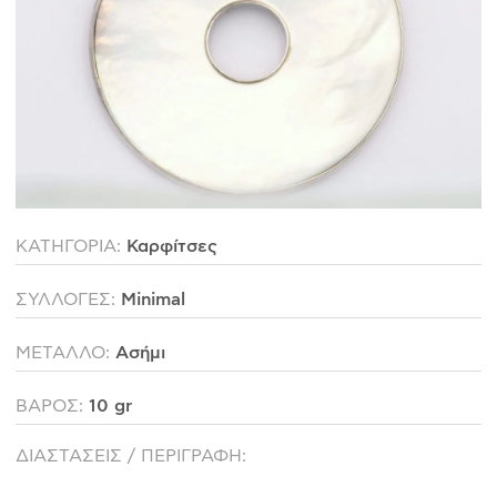
ΙΣΤΟΡΊΑ
Η ΣΧΕΔΙΆΣΤΡΙΑ
ΤΙ ΣΗΜΑΊΝΕΙ ΤΟ ΚΌΣΜΗΜΑ ΓΙΑ ΜΑΣ ;
ΚΑΤΑΣΤΉΜΑΤΑ
ΔΗΜΟΣΙΕΎΣΕΙΣ
ΕΠΙΚΟΙΝΩΝΊΑ
ΚΑΤΗΓΟΡΙΑ:
Καρφίτσες
Ο ΛΟΓΑΡΙΑΣΜΌΣ ΜΟΥ
ΣΥΛΛΟΓΕΣ:
Minimal
ΚΑΛΆΘΙ ΑΓΟΡΏΝ
ΜΕΤΑΛΛΟ:
Ασήμι
ΒΑΡΟΣ:
10 gr
ΑΠΟΣΤΟΛΈΣ/ΕΠΙΣΤΡΟΦΈΣ
ΔΙΑΣΤΑΣΕΙΣ / ΠΕΡΙΓΡΑΦΗ:
ΠΟΛΙΤΙΚΉ ΑΠΟΡΡΉΤΟΥ
ΌΡΟΙ ΥΠΗΡΕΣΙΏΝ