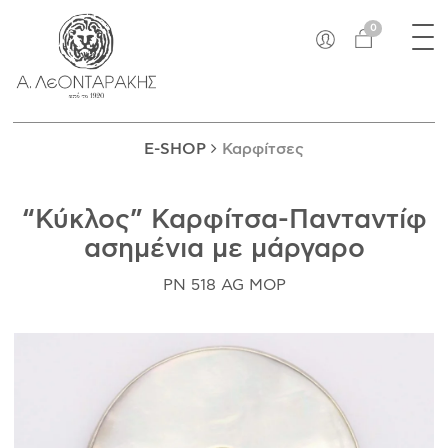
×
Tog
EN
0
nav
E-SHOP
ΜΟΝΑΔΙΚΆ
ΔΑΚΤΥΛΊΔΙΑ
E-SHOP
Καρφίτσες
ΠΑΝΤΑΝΤΊΦ
ΚΟΛΙΈ
“Κύκλος” Καρφίτσα-Πανταντίφ
ΒΡΑΧΙΌΛΙΑ
ασημένια με μάργαρο
ΚΑΡΦΊΤΣΕΣ
ΣΤΑΥΡΟΊ
PN 518 AG MOP
ΝΟΜΊΣΜΑΤΑ
ΣΚΟΥΛΑΡΊΚΙΑ
ΜΑΝΙΚΕΤΌΚΟΥΜΠΑ
ΓΟΎΡΙΑ
ΑΝΤΙΚΕΊΜΕΝΑ