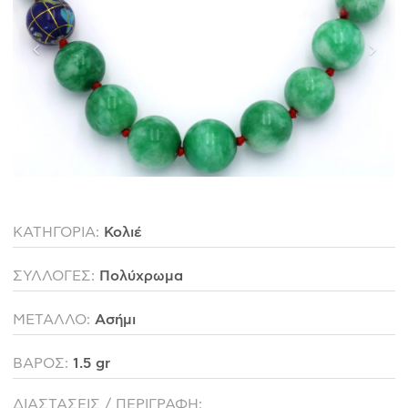
ΙΣΤΟΡΊΑ
Η ΣΧΕΔΙΆΣΤΡΙΑ
ΤΙ ΣΗΜΑΊΝΕΙ ΤΟ ΚΌΣΜΗΜΑ ΓΙΑ ΜΑΣ ;
ΚΑΤΑΣΤΉΜΑΤΑ
ΔΗΜΟΣΙΕΎΣΕΙΣ
ΕΠΙΚΟΙΝΩΝΊΑ
ΚΑΤΗΓΟΡΙΑ:
Κολιέ
Ο ΛΟΓΑΡΙΑΣΜΌΣ ΜΟΥ
ΚΑΛΆΘΙ ΑΓΟΡΏΝ
ΣΥΛΛΟΓΕΣ:
Πολύχρωμα
ΜΕΤΑΛΛΟ:
Ασήμι
ΑΠΟΣΤΟΛΈΣ/ΕΠΙΣΤΡΟΦΈΣ
ΒΑΡΟΣ:
1.5 gr
ΠΟΛΙΤΙΚΉ ΑΠΟΡΡΉΤΟΥ
ΌΡΟΙ ΥΠΗΡΕΣΙΏΝ
ΔΙΑΣΤΑΣΕΙΣ / ΠΕΡΙΓΡΑΦΗ: