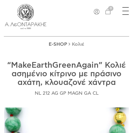
×
Tog
EN
0
nav
E-SHOP
ΜΟΝΑΔΙΚΆ
ΔΑΚΤΥΛΊΔΙΑ
E-SHOP
Κολιέ
ΠΑΝΤΑΝΤΊΦ
ΚΟΛΙΈ
“MakeEarthGreenAgain” Κολιέ
ΒΡΑΧΙΌΛΙΑ
ασημένιο κίτρινο με πράσινο
ΚΑΡΦΊΤΣΕΣ
αχάτη, κλουαζονέ χάντρα
ΣΤΑΥΡΟΊ
ΝΟΜΊΣΜΑΤΑ
NL 212 AG GP MAGN GA CL
ΣΚΟΥΛΑΡΊΚΙΑ
ΜΑΝΙΚΕΤΌΚΟΥΜΠΑ
ΓΟΎΡΙΑ
ΑΝΤΙΚΕΊΜΕΝΑ