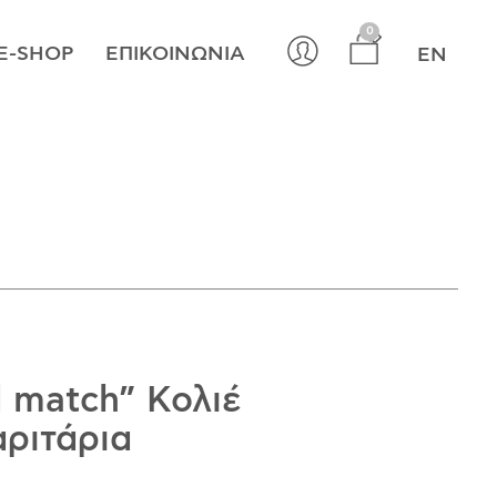
×
0
E-SHOP
ΕΠΙΚΟΙΝΩΝΊΑ
EN
 match” Κολιέ
αριτάρια