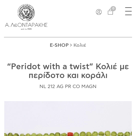
×
Tog
EN
0
nav
E-SHOP
ΜΟΝΑΔΙΚΆ
ΔΑΚΤΥΛΊΔΙΑ
E-SHOP
Κολιέ
ΠΑΝΤΑΝΤΊΦ
ΚΟΛΙΈ
“Peridot with a twist” Κολιέ με
ΒΡΑΧΙΌΛΙΑ
περίδοτο και κοράλι
ΚΑΡΦΊΤΣΕΣ
ΣΤΑΥΡΟΊ
NL 212 AG PR CO MAGN
ΝΟΜΊΣΜΑΤΑ
ΣΚΟΥΛΑΡΊΚΙΑ
ΜΑΝΙΚΕΤΌΚΟΥΜΠΑ
ΓΟΎΡΙΑ
ΑΝΤΙΚΕΊΜΕΝΑ