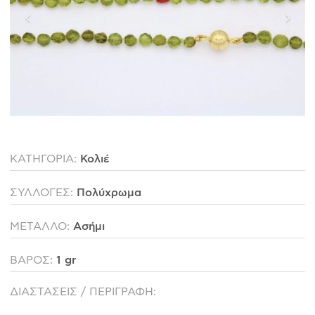
ΙΣΤΟΡΊΑ
Η ΣΧΕΔΙΆΣΤΡΙΑ
ΤΙ ΣΗΜΑΊΝΕΙ ΤΟ ΚΌΣΜΗΜΑ ΓΙΑ ΜΑΣ ;
ΚΑΤΑΣΤΉΜΑΤΑ
ΔΗΜΟΣΙΕΎΣΕΙΣ
ΕΠΙΚΟΙΝΩΝΊΑ
ΚΑΤΗΓΟΡΙΑ:
Κολιέ
Ο ΛΟΓΑΡΙΑΣΜΌΣ ΜΟΥ
ΣΥΛΛΟΓΕΣ:
Πολύχρωμα
ΚΑΛΆΘΙ ΑΓΟΡΏΝ
ΜΕΤΑΛΛΟ:
Ασήμι
ΒΑΡΟΣ:
1 gr
ΑΠΟΣΤΟΛΈΣ/ΕΠΙΣΤΡΟΦΈΣ
ΠΟΛΙΤΙΚΉ ΑΠΟΡΡΉΤΟΥ
ΔΙΑΣΤΑΣΕΙΣ / ΠΕΡΙΓΡΑΦΗ:
ΌΡΟΙ ΥΠΗΡΕΣΙΏΝ