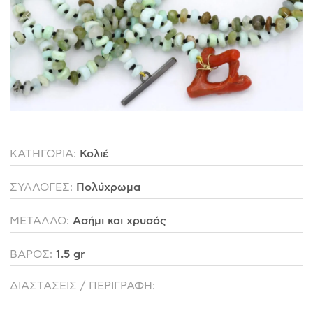
ΙΣΤΟΡΊΑ
Η ΣΧΕΔΙΆΣΤΡΙΑ
ΤΙ ΣΗΜΑΊΝΕΙ ΤΟ ΚΌΣΜΗΜΑ ΓΙΑ ΜΑΣ ;
ΚΑΤΑΣΤΉΜΑΤΑ
ΔΗΜΟΣΙΕΎΣΕΙΣ
ΕΠΙΚΟΙΝΩΝΊΑ
ΚΑΤΗΓΟΡΙΑ:
Κολιέ
Ο ΛΟΓΑΡΙΑΣΜΌΣ ΜΟΥ
ΣΥΛΛΟΓΕΣ:
Πολύχρωμα
ΚΑΛΆΘΙ ΑΓΟΡΏΝ
ΜΕΤΑΛΛΟ:
Ασήμι και χρυσός
ΒΑΡΟΣ:
1.5 gr
ΑΠΟΣΤΟΛΈΣ/ΕΠΙΣΤΡΟΦΈΣ
ΔΙΑΣΤΑΣΕΙΣ / ΠΕΡΙΓΡΑΦΗ:
ΠΟΛΙΤΙΚΉ ΑΠΟΡΡΉΤΟΥ
ΌΡΟΙ ΥΠΗΡΕΣΙΏΝ