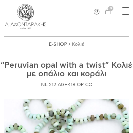
×
Tog
EN
0
nav
E-SHOP
ΜΟΝΑΔΙΚΆ
ΔΑΚΤΥΛΊΔΙΑ
E-SHOP
Κολιέ
ΠΑΝΤΑΝΤΊΦ
ΚΟΛΙΈ
“Peruvian opal with a twist” Κολιέ
ΒΡΑΧΙΌΛΙΑ
με οπάλιο και κοράλι
ΚΑΡΦΊΤΣΕΣ
ΣΤΑΥΡΟΊ
NL 212 AG+K18 OP CO
ΝΟΜΊΣΜΑΤΑ
ΣΚΟΥΛΑΡΊΚΙΑ
ΜΑΝΙΚΕΤΌΚΟΥΜΠΑ
ΓΟΎΡΙΑ
ΑΝΤΙΚΕΊΜΕΝΑ