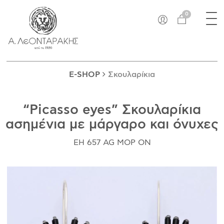
×
Tog
EN
0
nav
E-SHOP
ΜΟΝΑΔΙΚΆ
ΔΑΚΤΥΛΊΔΙΑ
E-SHOP
Σκουλαρίκια
ΠΑΝΤΑΝΤΊΦ
ΚΟΛΙΈ
“Picasso eyes” Σκουλαρίκια
ΒΡΑΧΙΌΛΙΑ
ασημένια με μάργαρο και όνυχες
ΚΑΡΦΊΤΣΕΣ
ΣΤΑΥΡΟΊ
EH 657 AG MOP ON
ΝΟΜΊΣΜΑΤΑ
ΣΚΟΥΛΑΡΊΚΙΑ
ΜΑΝΙΚΕΤΌΚΟΥΜΠΑ
ΓΟΎΡΙΑ
ΑΝΤΙΚΕΊΜΕΝΑ