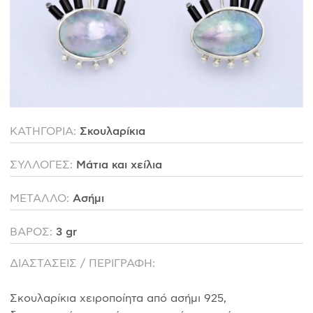
ΙΣΤΟΡΊΑ
Η ΣΧΕΔΙΆΣΤΡΙΑ
ΤΙ ΣΗΜΑΊΝΕΙ ΤΟ ΚΌΣΜΗΜΑ ΓΙΑ ΜΑΣ ;
ΚΑΤΑΣΤΉΜΑΤΑ
ΔΗΜΟΣΙΕΎΣΕΙΣ
ΕΠΙΚΟΙΝΩΝΊΑ
ΚΑΤΗΓΟΡΙΑ:
Σκουλαρίκια
ΣΥΛΛΟΓΕΣ:
Μάτια και χείλια
Ο ΛΟΓΑΡΙΑΣΜΌΣ ΜΟΥ
ΜΕΤΑΛΛΟ:
Ασήμι
ΚΑΛΆΘΙ ΑΓΟΡΏΝ
ΒΑΡΟΣ:
3 gr
ΔΙΑΣΤΑΣΕΙΣ / ΠΕΡΙΓΡΑΦΗ:
ΑΠΟΣΤΟΛΈΣ/ΕΠΙΣΤΡΟΦΈΣ
ΠΟΛΙΤΙΚΉ ΑΠΟΡΡΉΤΟΥ
Σκουλαρίκια χειροποίητα από ασήμι 925,
ΌΡΟΙ ΥΠΗΡΕΣΙΏΝ