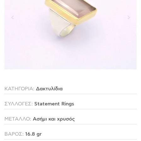
ΙΣΤΟΡΊΑ
Η ΣΧΕΔΙΆΣΤΡΙΑ
ΤΙ ΣΗΜΑΊΝΕΙ ΤΟ ΚΌΣΜΗΜΑ ΓΙΑ ΜΑΣ ;
ΚΑΤΑΣΤΉΜΑΤΑ
ΔΗΜΟΣΙΕΎΣΕΙΣ
ΕΠΙΚΟΙΝΩΝΊΑ
Ο ΛΟΓΑΡΙΑΣΜΌΣ ΜΟΥ
ΚΑΤΗΓΟΡΙΑ:
Δακτυλίδια
ΚΑΛΆΘΙ ΑΓΟΡΏΝ
ΣΥΛΛΟΓΕΣ:
Statement Rings
ΜΕΤΑΛΛΟ:
Ασήμι και χρυσός
ΑΠΟΣΤΟΛΈΣ/ΕΠΙΣΤΡΟΦΈΣ
ΠΟΛΙΤΙΚΉ ΑΠΟΡΡΉΤΟΥ
ΒΑΡΟΣ:
16.8 gr
ΌΡΟΙ ΥΠΗΡΕΣΙΏΝ