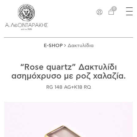
×
Tog
EN
0
nav
E-SHOP
ΜΟΝΑΔΙΚΆ
ΔΑΚΤΥΛΊΔΙΑ
E-SHOP
Δακτυλίδια
ΠΑΝΤΑΝΤΊΦ
ΚΟΛΙΈ
“Rose quartz” Δακτυλίδι
ΒΡΑΧΙΌΛΙΑ
ασημόχρυσο με ροζ χαλαζία.
ΚΑΡΦΊΤΣΕΣ
ΣΤΑΥΡΟΊ
RG 148 AG+K18 RQ
ΝΟΜΊΣΜΑΤΑ
ΣΚΟΥΛΑΡΊΚΙΑ
ΜΑΝΙΚΕΤΌΚΟΥΜΠΑ
ΓΟΎΡΙΑ
ΑΝΤΙΚΕΊΜΕΝΑ