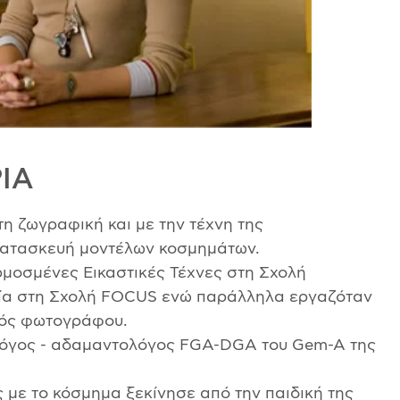
ΙΑ
η ζωγραφική και με την τέχνη της
 κατασκευή μοντέλων κοσμημάτων.
μοσμένες Εικαστικές Τέχνες στη Σχολή
α στη Σχολή FOCUS ενώ παράλληλα εργαζόταν
θός φωτογράφου.
ολόγος - αδαμαντολόγος FGA-DGA του Gem-A της
 με το κόσμημα ξεκίνησε από την παιδική της