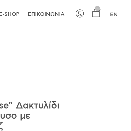
×
0
E-SHOP
ΕΠΙΚΟΙΝΩΝΊΑ
EN
se” Δακτυλίδι
υσο με
ζ