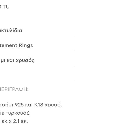
8 TU
κτυλίδια
tement Rings
μι και χρυσός
ΠΕΡΙΓΡΑΦΗ:
ασήμι 925 και Κ18 χρυσό,
ε τυρκουάζ.
εκ.χ 2.1 εκ.