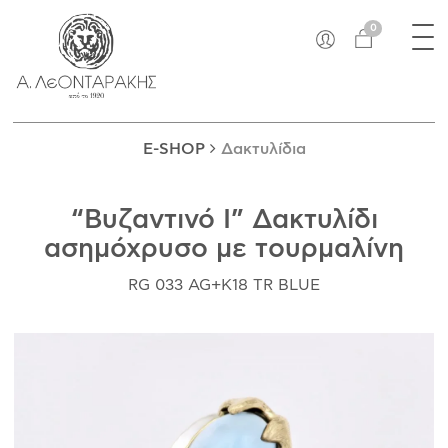
×
Tog
EN
0
nav
E-SHOP
ΜΟΝΑΔΙΚΆ
ΔΑΚΤΥΛΊΔΙΑ
E-SHOP
Δακτυλίδια
ΠΑΝΤΑΝΤΊΦ
ΚΟΛΙΈ
“Βυζαντινό I” Δακτυλίδι
ΒΡΑΧΙΌΛΙΑ
ασημόχρυσο με τουρμαλίνη
ΚΑΡΦΊΤΣΕΣ
ΣΤΑΥΡΟΊ
RG 033 AG+Κ18 TR BLUE
ΝΟΜΊΣΜΑΤΑ
ΣΚΟΥΛΑΡΊΚΙΑ
ΜΑΝΙΚΕΤΌΚΟΥΜΠΑ
ΓΟΎΡΙΑ
ΑΝΤΙΚΕΊΜΕΝΑ