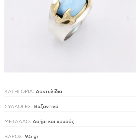
ΙΣΤΟΡΊΑ
Η ΣΧΕΔΙΆΣΤΡΙΑ
ΤΙ ΣΗΜΑΊΝΕΙ ΤΟ ΚΌΣΜΗΜΑ ΓΙΑ ΜΑΣ ;
ΚΑΤΑΣΤΉΜΑΤΑ
ΔΗΜΟΣΙΕΎΣΕΙΣ
ΕΠΙΚΟΙΝΩΝΊΑ
Ο ΛΟΓΑΡΙΑΣΜΌΣ ΜΟΥ
ΚΑΤΗΓΟΡΙΑ:
Δακτυλίδια
ΚΑΛΆΘΙ ΑΓΟΡΏΝ
ΣΥΛΛΟΓΕΣ:
Βυζαντινά
ΑΠΟΣΤΟΛΈΣ/ΕΠΙΣΤΡΟΦΈΣ
ΜΕΤΑΛΛΟ:
Ασήμι και χρυσός
ΠΟΛΙΤΙΚΉ ΑΠΟΡΡΉΤΟΥ
ΒΑΡΟΣ:
9.5 gr
ΌΡΟΙ ΥΠΗΡΕΣΙΏΝ