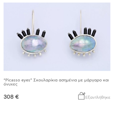
ΙΣΤΟΡΊΑ
Η ΣΧΕΔΙΆΣΤΡΙΑ
ΤΙ ΣΗΜΑΊΝΕΙ ΤΟ ΚΌΣΜΗΜΑ ΓΙΑ ΜΑΣ ;
ΚΑΤΑΣΤΉΜΑΤΑ
ΔΗΜΟΣΙΕΎΣΕΙΣ
ΕΠΙΚΟΙΝΩΝΊΑ
Ο ΛΟΓΑΡΙΑΣΜΌΣ ΜΟΥ
ΚΑΛΆΘΙ ΑΓΟΡΏΝ
“Picasso eyes” Σκουλαρίκια ασημένια με μάργαρο και
όνυχες
308 €
ΑΠΟΣΤΟΛΈΣ/ΕΠΙΣΤΡΟΦΈΣ
Εξαντλήθηκε
ΠΟΛΙΤΙΚΉ ΑΠΟΡΡΉΤΟΥ
ΌΡΟΙ ΥΠΗΡΕΣΙΏΝ