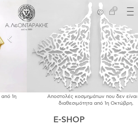
×
Tog
EN
0
nav
E-SHOP
ΜΟΝΑΔΙΚΆ
ΔΑΚΤΥΛΊΔΙΑ
ΠΑΝΤΑΝΤΊΦ
ΚΟΛΙΈ
ΒΡΑΧΙΌΛΙΑ
ΚΑΡΦΊΤΣΕΣ
ΣΤΑΥΡΟΊ
ΝΟΜΊΣΜΑΤΑ
Αποστολές κοσμημάτων που δεν είναι σε
διαθεσιμότητα από 1η Οκτώβρη.
ΣΚΟΥΛΑΡΊΚΙΑ
ΜΑΝΙΚΕΤΌΚΟΥΜΠΑ
E-SHOP
ΓΟΎΡΙΑ
ΑΝΤΙΚΕΊΜΕΝΑ