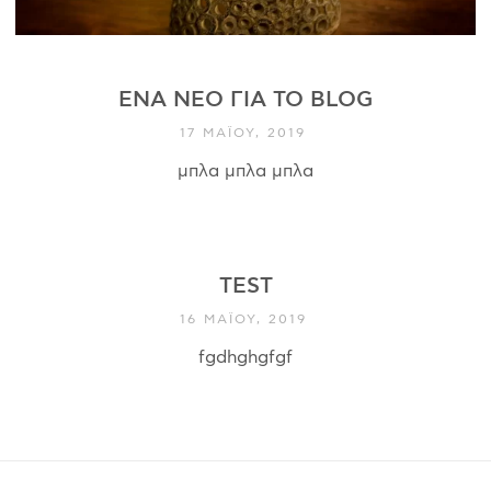
ΈΝΑ ΝΈΟ ΓΙΑ ΤΟ BLOG
17 ΜΑΪ́ΟΥ, 2019
μπλα μπλα μπλα
TEST
16 ΜΑΪ́ΟΥ, 2019
fgdhghgfgf