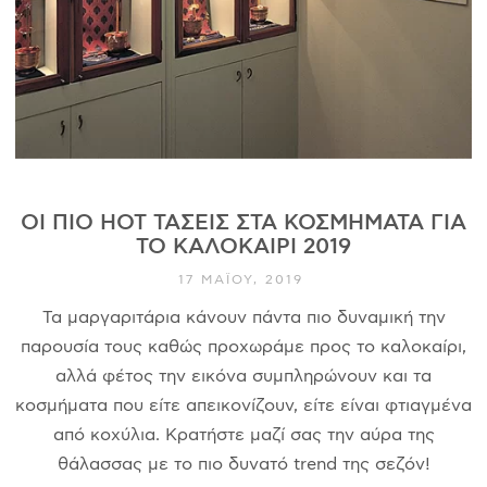
ΙΣΤΟΡΊΑ
Η ΣΧΕΔΙΆΣΤΡΙΑ
ΤΙ ΣΗΜΑΊΝΕΙ ΤΟ ΚΌΣΜΗΜΑ ΓΙΑ ΜΑΣ ;
ΚΑΤΑΣΤΉΜΑΤΑ
ΔΗΜΟΣΙΕΎΣΕΙΣ
ΕΠΙΚΟΙΝΩΝΊΑ
ΟΙ ΠΙΟ HOT ΤΆΣΕΙΣ ΣΤΑ ΚΟΣΜΉΜΑΤΑ ΓΙΑ
ΤΟ ΚΑΛΟΚΑΊΡΙ 2019
17 ΜΑΪ́ΟΥ, 2019
Ο ΛΟΓΑΡΙΑΣΜΌΣ ΜΟΥ
Τα μαργαριτάρια κάνουν πάντα πιο δυναμική την
ΚΑΛΆΘΙ ΑΓΟΡΏΝ
παρουσία τους καθώς προχωράμε προς το καλοκαίρι,
αλλά φέτος την εικόνα συμπληρώνουν και τα
κοσμήματα που είτε απεικονίζουν, είτε είναι φτιαγμένα
ΑΠΟΣΤΟΛΈΣ/ΕΠΙΣΤΡΟΦΈΣ
από κοχύλια. Κρατήστε μαζί σας την αύρα της
ΠΟΛΙΤΙΚΉ ΑΠΟΡΡΉΤΟΥ
θάλασσας με το πιο δυνατό trend της σεζόν!
ΌΡΟΙ ΥΠΗΡΕΣΙΏΝ