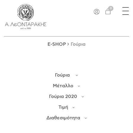
×
Tog
EN
0
nav
E-SHOP
ΜΟΝΑΔΙΚΆ
ΔΑΚΤΥΛΊΔΙΑ
E-SHOP
Γούρια
ΠΑΝΤΑΝΤΊΦ
ΚΟΛΙΈ
ΒΡΑΧΙΌΛΙΑ
Γούρια
ΚΑΡΦΊΤΣΕΣ
ΣΤΑΥΡΟΊ
Μέταλλο
ΝΟΜΊΣΜΑΤΑ
Γούρια 2020
ΣΚΟΥΛΑΡΊΚΙΑ
Τιμή
ΜΑΝΙΚΕΤΌΚΟΥΜΠΑ
ΓΟΎΡΙΑ
Διαθεσιμότητα
ΑΝΤΙΚΕΊΜΕΝΑ