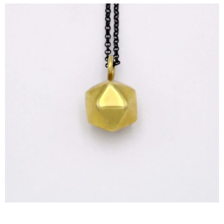
ΙΣΤΟΡΊΑ
Η ΣΧΕΔΙΆΣΤΡΙΑ
ΤΙ ΣΗΜΑΊΝΕΙ ΤΟ ΚΌΣΜΗΜΑ ΓΙΑ ΜΑΣ ;
ΚΑΤΑΣΤΉΜΑΤΑ
ΔΗΜΟΣΙΕΎΣΕΙΣ
ΕΠΙΚΟΙΝΩΝΊΑ
Ο ΛΟΓΑΡΙΑΣΜΌΣ ΜΟΥ
ΚΑΛΆΘΙ ΑΓΟΡΏΝ
ΑΠΟΣΤΟΛΈΣ/ΕΠΙΣΤΡΟΦΈΣ
ΠΟΛΙΤΙΚΉ ΑΠΟΡΡΉΤΟΥ
ΌΡΟΙ ΥΠΗΡΕΣΙΏΝ