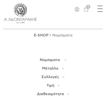
×
Tog
EN
0
nav
E-SHOP
ΜΟΝΑΔΙΚΆ
ΔΑΚΤΥΛΊΔΙΑ
E-SHOP
Νομίσματα
ΠΑΝΤΑΝΤΊΦ
ΚΟΛΙΈ
ΒΡΑΧΙΌΛΙΑ
Νομίσματα
ΚΑΡΦΊΤΣΕΣ
ΣΤΑΥΡΟΊ
Μέταλλο
ΝΟΜΊΣΜΑΤΑ
Συλλογές
ΣΚΟΥΛΑΡΊΚΙΑ
Τιμή
ΜΑΝΙΚΕΤΌΚΟΥΜΠΑ
ΓΟΎΡΙΑ
Διαθεσιμότητα
ΑΝΤΙΚΕΊΜΕΝΑ