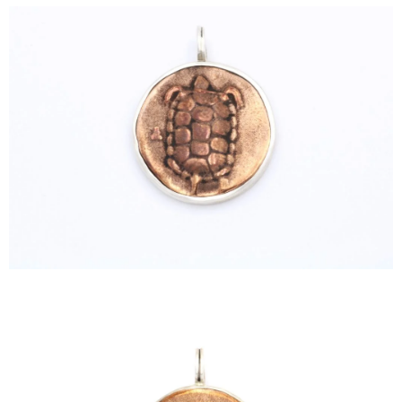
ΙΣΤΟΡΊΑ
Η ΣΧΕΔΙΆΣΤΡΙΑ
ΤΙ ΣΗΜΑΊΝΕΙ ΤΟ ΚΌΣΜΗΜΑ ΓΙΑ ΜΑΣ ;
ΚΑΤΑΣΤΉΜΑΤΑ
ΔΗΜΟΣΙΕΎΣΕΙΣ
ΕΠΙΚΟΙΝΩΝΊΑ
Ο ΛΟΓΑΡΙΑΣΜΌΣ ΜΟΥ
ΚΑΛΆΘΙ ΑΓΟΡΏΝ
ΑΠΟΣΤΟΛΈΣ/ΕΠΙΣΤΡΟΦΈΣ
ΠΟΛΙΤΙΚΉ ΑΠΟΡΡΉΤΟΥ
ΌΡΟΙ ΥΠΗΡΕΣΙΏΝ