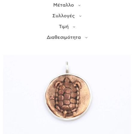
Μέταλλο
ΙΣΤΟΡΊΑ
Συλλογές
Η ΣΧΕΔΙΆΣΤΡΙΑ
Τιμή
ΤΙ ΣΗΜΑΊΝΕΙ ΤΟ ΚΌΣΜΗΜΑ ΓΙΑ ΜΑΣ ;
Διαθεσιμότητα
ΚΑΤΑΣΤΉΜΑΤΑ
ΔΗΜΟΣΙΕΎΣΕΙΣ
ΕΠΙΚΟΙΝΩΝΊΑ
Ο ΛΟΓΑΡΙΑΣΜΌΣ ΜΟΥ
ΚΑΛΆΘΙ ΑΓΟΡΏΝ
ΑΠΟΣΤΟΛΈΣ/ΕΠΙΣΤΡΟΦΈΣ
ΠΟΛΙΤΙΚΉ ΑΠΟΡΡΉΤΟΥ
ΌΡΟΙ ΥΠΗΡΕΣΙΏΝ