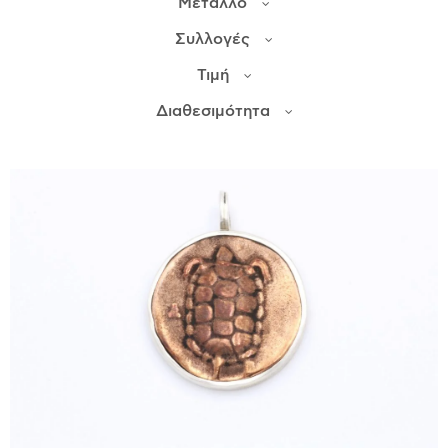
Μέταλλο
Συλλογές
ΙΣΤΟΡΊΑ
Τιμή
Η ΣΧΕΔΙΆΣΤΡΙΑ
ΤΙ ΣΗΜΑΊΝΕΙ ΤΟ ΚΌΣΜΗΜΑ ΓΙΑ ΜΑΣ ;
Διαθεσιμότητα
ΚΑΤΑΣΤΉΜΑΤΑ
ΔΗΜΟΣΙΕΎΣΕΙΣ
ΕΠΙΚΟΙΝΩΝΊΑ
Ο ΛΟΓΑΡΙΑΣΜΌΣ ΜΟΥ
ΚΑΛΆΘΙ ΑΓΟΡΏΝ
ΑΠΟΣΤΟΛΈΣ/ΕΠΙΣΤΡΟΦΈΣ
ΠΟΛΙΤΙΚΉ ΑΠΟΡΡΉΤΟΥ
ΌΡΟΙ ΥΠΗΡΕΣΙΏΝ