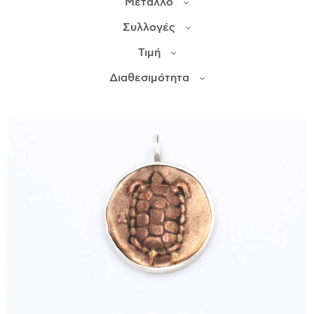
Μέταλλο
Συλλογές
ΙΣΤΟΡΊΑ
Τιμή
Η ΣΧΕΔΙΆΣΤΡΙΑ
ΤΙ ΣΗΜΑΊΝΕΙ ΤΟ ΚΌΣΜΗΜΑ ΓΙΑ ΜΑΣ ;
Διαθεσιμότητα
ΚΑΤΑΣΤΉΜΑΤΑ
ΔΗΜΟΣΙΕΎΣΕΙΣ
ΕΠΙΚΟΙΝΩΝΊΑ
Ο ΛΟΓΑΡΙΑΣΜΌΣ ΜΟΥ
ΚΑΛΆΘΙ ΑΓΟΡΏΝ
ΑΠΟΣΤΟΛΈΣ/ΕΠΙΣΤΡΟΦΈΣ
ΠΟΛΙΤΙΚΉ ΑΠΟΡΡΉΤΟΥ
ΌΡΟΙ ΥΠΗΡΕΣΙΏΝ