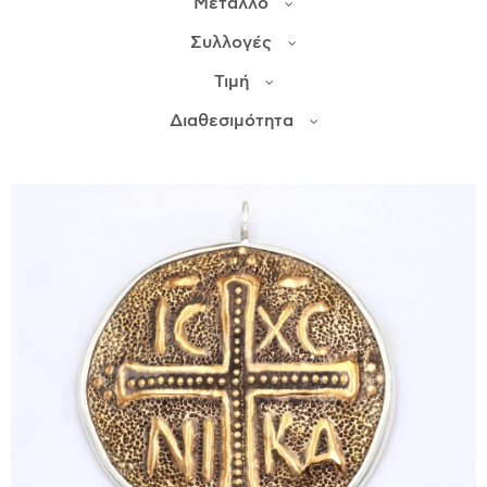
Μέταλλο
Συλλογές
ΙΣΤΟΡΊΑ
Τιμή
Η ΣΧΕΔΙΆΣΤΡΙΑ
ΤΙ ΣΗΜΑΊΝΕΙ ΤΟ ΚΌΣΜΗΜΑ ΓΙΑ ΜΑΣ ;
Διαθεσιμότητα
ΚΑΤΑΣΤΉΜΑΤΑ
ΔΗΜΟΣΙΕΎΣΕΙΣ
ΕΠΙΚΟΙΝΩΝΊΑ
Ο ΛΟΓΑΡΙΑΣΜΌΣ ΜΟΥ
ΚΑΛΆΘΙ ΑΓΟΡΏΝ
ΑΠΟΣΤΟΛΈΣ/ΕΠΙΣΤΡΟΦΈΣ
ΠΟΛΙΤΙΚΉ ΑΠΟΡΡΉΤΟΥ
ΌΡΟΙ ΥΠΗΡΕΣΙΏΝ