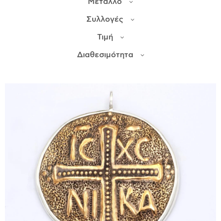
Μέταλλο
Συλλογές
ΙΣΤΟΡΊΑ
Τιμή
Η ΣΧΕΔΙΆΣΤΡΙΑ
ΤΙ ΣΗΜΑΊΝΕΙ ΤΟ ΚΌΣΜΗΜΑ ΓΙΑ ΜΑΣ ;
Διαθεσιμότητα
ΚΑΤΑΣΤΉΜΑΤΑ
ΔΗΜΟΣΙΕΎΣΕΙΣ
ΕΠΙΚΟΙΝΩΝΊΑ
Ο ΛΟΓΑΡΙΑΣΜΌΣ ΜΟΥ
ΚΑΛΆΘΙ ΑΓΟΡΏΝ
ΑΠΟΣΤΟΛΈΣ/ΕΠΙΣΤΡΟΦΈΣ
ΠΟΛΙΤΙΚΉ ΑΠΟΡΡΉΤΟΥ
ΌΡΟΙ ΥΠΗΡΕΣΙΏΝ