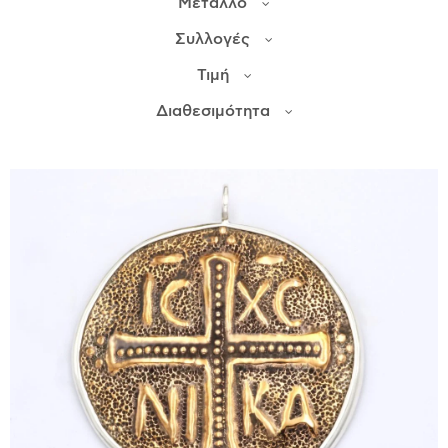
Μέταλλο
Συλλογές
ΙΣΤΟΡΊΑ
Τιμή
Η ΣΧΕΔΙΆΣΤΡΙΑ
ΤΙ ΣΗΜΑΊΝΕΙ ΤΟ ΚΌΣΜΗΜΑ ΓΙΑ ΜΑΣ ;
Διαθεσιμότητα
ΚΑΤΑΣΤΉΜΑΤΑ
ΔΗΜΟΣΙΕΎΣΕΙΣ
ΕΠΙΚΟΙΝΩΝΊΑ
Ο ΛΟΓΑΡΙΑΣΜΌΣ ΜΟΥ
ΚΑΛΆΘΙ ΑΓΟΡΏΝ
ΑΠΟΣΤΟΛΈΣ/ΕΠΙΣΤΡΟΦΈΣ
ΠΟΛΙΤΙΚΉ ΑΠΟΡΡΉΤΟΥ
ΌΡΟΙ ΥΠΗΡΕΣΙΏΝ