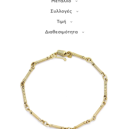
Μέταλλο
Συλλογές
ΙΣΤΟΡΊΑ
Τιμή
Η ΣΧΕΔΙΆΣΤΡΙΑ
ΤΙ ΣΗΜΑΊΝΕΙ ΤΟ ΚΌΣΜΗΜΑ ΓΙΑ ΜΑΣ ;
Διαθεσιμότητα
ΚΑΤΑΣΤΉΜΑΤΑ
ΔΗΜΟΣΙΕΎΣΕΙΣ
ΕΠΙΚΟΙΝΩΝΊΑ
Ο ΛΟΓΑΡΙΑΣΜΌΣ ΜΟΥ
ΚΑΛΆΘΙ ΑΓΟΡΏΝ
ΑΠΟΣΤΟΛΈΣ/ΕΠΙΣΤΡΟΦΈΣ
ΠΟΛΙΤΙΚΉ ΑΠΟΡΡΉΤΟΥ
ΌΡΟΙ ΥΠΗΡΕΣΙΏΝ