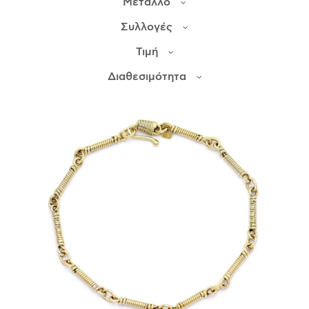
Μέταλλο
Συλλογές
ΙΣΤΟΡΊΑ
Τιμή
Η ΣΧΕΔΙΆΣΤΡΙΑ
ΤΙ ΣΗΜΑΊΝΕΙ ΤΟ ΚΌΣΜΗΜΑ ΓΙΑ ΜΑΣ ;
Διαθεσιμότητα
ΚΑΤΑΣΤΉΜΑΤΑ
ΔΗΜΟΣΙΕΎΣΕΙΣ
ΕΠΙΚΟΙΝΩΝΊΑ
Ο ΛΟΓΑΡΙΑΣΜΌΣ ΜΟΥ
ΚΑΛΆΘΙ ΑΓΟΡΏΝ
ΑΠΟΣΤΟΛΈΣ/ΕΠΙΣΤΡΟΦΈΣ
ΠΟΛΙΤΙΚΉ ΑΠΟΡΡΉΤΟΥ
ΌΡΟΙ ΥΠΗΡΕΣΙΏΝ