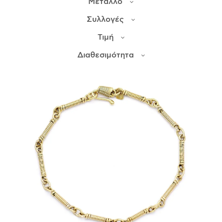
Μέταλλο
Συλλογές
ΙΣΤΟΡΊΑ
Τιμή
Η ΣΧΕΔΙΆΣΤΡΙΑ
ΤΙ ΣΗΜΑΊΝΕΙ ΤΟ ΚΌΣΜΗΜΑ ΓΙΑ ΜΑΣ ;
Διαθεσιμότητα
ΚΑΤΑΣΤΉΜΑΤΑ
ΔΗΜΟΣΙΕΎΣΕΙΣ
ΕΠΙΚΟΙΝΩΝΊΑ
Ο ΛΟΓΑΡΙΑΣΜΌΣ ΜΟΥ
ΚΑΛΆΘΙ ΑΓΟΡΏΝ
ΑΠΟΣΤΟΛΈΣ/ΕΠΙΣΤΡΟΦΈΣ
ΠΟΛΙΤΙΚΉ ΑΠΟΡΡΉΤΟΥ
ΌΡΟΙ ΥΠΗΡΕΣΙΏΝ