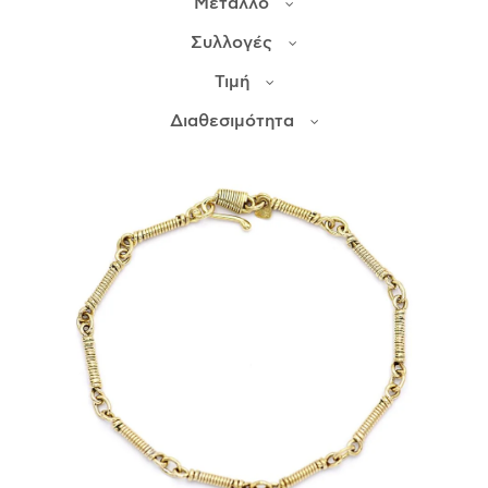
Μέταλλο
Συλλογές
ΙΣΤΟΡΊΑ
Τιμή
Η ΣΧΕΔΙΆΣΤΡΙΑ
ΤΙ ΣΗΜΑΊΝΕΙ ΤΟ ΚΌΣΜΗΜΑ ΓΙΑ ΜΑΣ ;
Διαθεσιμότητα
ΚΑΤΑΣΤΉΜΑΤΑ
ΔΗΜΟΣΙΕΎΣΕΙΣ
ΕΠΙΚΟΙΝΩΝΊΑ
Ο ΛΟΓΑΡΙΑΣΜΌΣ ΜΟΥ
ΚΑΛΆΘΙ ΑΓΟΡΏΝ
ΑΠΟΣΤΟΛΈΣ/ΕΠΙΣΤΡΟΦΈΣ
ΠΟΛΙΤΙΚΉ ΑΠΟΡΡΉΤΟΥ
ΌΡΟΙ ΥΠΗΡΕΣΙΏΝ