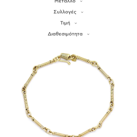
Μέταλλο
Συλλογές
ΙΣΤΟΡΊΑ
Τιμή
Η ΣΧΕΔΙΆΣΤΡΙΑ
ΤΙ ΣΗΜΑΊΝΕΙ ΤΟ ΚΌΣΜΗΜΑ ΓΙΑ ΜΑΣ ;
Διαθεσιμότητα
ΚΑΤΑΣΤΉΜΑΤΑ
ΔΗΜΟΣΙΕΎΣΕΙΣ
ΕΠΙΚΟΙΝΩΝΊΑ
Ο ΛΟΓΑΡΙΑΣΜΌΣ ΜΟΥ
ΚΑΛΆΘΙ ΑΓΟΡΏΝ
ΑΠΟΣΤΟΛΈΣ/ΕΠΙΣΤΡΟΦΈΣ
ΠΟΛΙΤΙΚΉ ΑΠΟΡΡΉΤΟΥ
ΌΡΟΙ ΥΠΗΡΕΣΙΏΝ