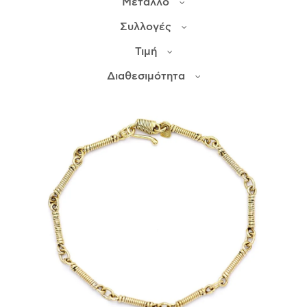
Μέταλλο
Συλλογές
ΙΣΤΟΡΊΑ
Τιμή
Η ΣΧΕΔΙΆΣΤΡΙΑ
ΤΙ ΣΗΜΑΊΝΕΙ ΤΟ ΚΌΣΜΗΜΑ ΓΙΑ ΜΑΣ ;
Διαθεσιμότητα
ΚΑΤΑΣΤΉΜΑΤΑ
ΔΗΜΟΣΙΕΎΣΕΙΣ
ΕΠΙΚΟΙΝΩΝΊΑ
Ο ΛΟΓΑΡΙΑΣΜΌΣ ΜΟΥ
ΚΑΛΆΘΙ ΑΓΟΡΏΝ
ΑΠΟΣΤΟΛΈΣ/ΕΠΙΣΤΡΟΦΈΣ
ΠΟΛΙΤΙΚΉ ΑΠΟΡΡΉΤΟΥ
ΌΡΟΙ ΥΠΗΡΕΣΙΏΝ