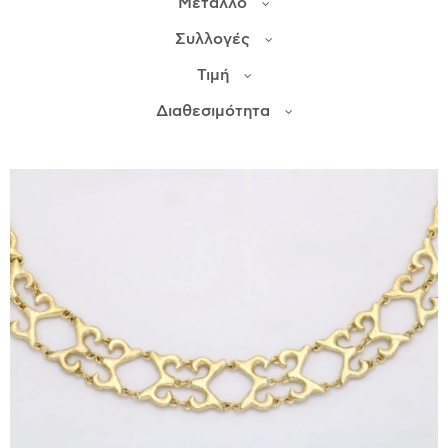
Μέταλλο
Συλλογές
ΙΣΤΟΡΊΑ
Τιμή
Η ΣΧΕΔΙΆΣΤΡΙΑ
ΤΙ ΣΗΜΑΊΝΕΙ ΤΟ ΚΌΣΜΗΜΑ ΓΙΑ ΜΑΣ ;
Διαθεσιμότητα
ΚΑΤΑΣΤΉΜΑΤΑ
ΔΗΜΟΣΙΕΎΣΕΙΣ
ΕΠΙΚΟΙΝΩΝΊΑ
Ο ΛΟΓΑΡΙΑΣΜΌΣ ΜΟΥ
ΚΑΛΆΘΙ ΑΓΟΡΏΝ
ΑΠΟΣΤΟΛΈΣ/ΕΠΙΣΤΡΟΦΈΣ
ΠΟΛΙΤΙΚΉ ΑΠΟΡΡΉΤΟΥ
ΌΡΟΙ ΥΠΗΡΕΣΙΏΝ