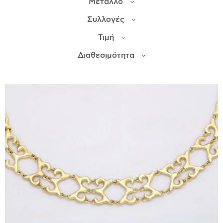
Μέταλλο
Συλλογές
ΙΣΤΟΡΊΑ
Τιμή
Η ΣΧΕΔΙΆΣΤΡΙΑ
ΤΙ ΣΗΜΑΊΝΕΙ ΤΟ ΚΌΣΜΗΜΑ ΓΙΑ ΜΑΣ ;
Διαθεσιμότητα
ΚΑΤΑΣΤΉΜΑΤΑ
ΔΗΜΟΣΙΕΎΣΕΙΣ
ΕΠΙΚΟΙΝΩΝΊΑ
Ο ΛΟΓΑΡΙΑΣΜΌΣ ΜΟΥ
ΚΑΛΆΘΙ ΑΓΟΡΏΝ
ΑΠΟΣΤΟΛΈΣ/ΕΠΙΣΤΡΟΦΈΣ
ΠΟΛΙΤΙΚΉ ΑΠΟΡΡΉΤΟΥ
ΌΡΟΙ ΥΠΗΡΕΣΙΏΝ