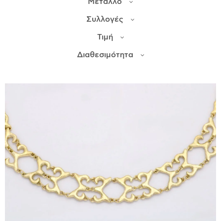
Μέταλλο
Συλλογές
ΙΣΤΟΡΊΑ
Τιμή
Η ΣΧΕΔΙΆΣΤΡΙΑ
ΤΙ ΣΗΜΑΊΝΕΙ ΤΟ ΚΌΣΜΗΜΑ ΓΙΑ ΜΑΣ ;
Διαθεσιμότητα
ΚΑΤΑΣΤΉΜΑΤΑ
ΔΗΜΟΣΙΕΎΣΕΙΣ
ΕΠΙΚΟΙΝΩΝΊΑ
Ο ΛΟΓΑΡΙΑΣΜΌΣ ΜΟΥ
ΚΑΛΆΘΙ ΑΓΟΡΏΝ
ΑΠΟΣΤΟΛΈΣ/ΕΠΙΣΤΡΟΦΈΣ
ΠΟΛΙΤΙΚΉ ΑΠΟΡΡΉΤΟΥ
ΌΡΟΙ ΥΠΗΡΕΣΙΏΝ