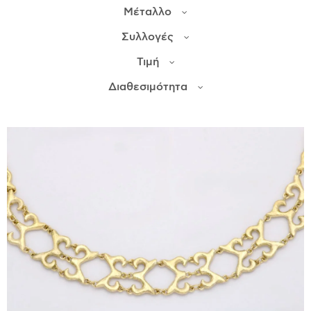
Μέταλλο
ΙΣΤΟΡΊΑ
Συλλογές
Η ΣΧΕΔΙΆΣΤΡΙΑ
Τιμή
ΤΙ ΣΗΜΑΊΝΕΙ ΤΟ ΚΌΣΜΗΜΑ ΓΙΑ ΜΑΣ ;
Διαθεσιμότητα
ΚΑΤΑΣΤΉΜΑΤΑ
ΔΗΜΟΣΙΕΎΣΕΙΣ
ΕΠΙΚΟΙΝΩΝΊΑ
Ο ΛΟΓΑΡΙΑΣΜΌΣ ΜΟΥ
ΚΑΛΆΘΙ ΑΓΟΡΏΝ
ΑΠΟΣΤΟΛΈΣ/ΕΠΙΣΤΡΟΦΈΣ
ΠΟΛΙΤΙΚΉ ΑΠΟΡΡΉΤΟΥ
ΌΡΟΙ ΥΠΗΡΕΣΙΏΝ